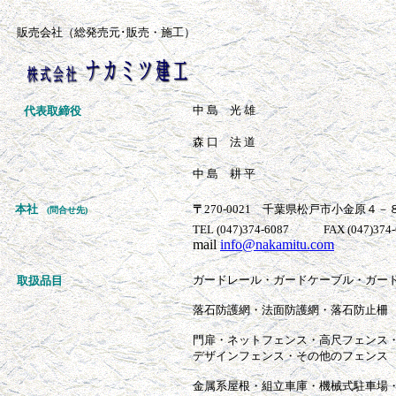
販売会社（総発売元
･販売・施工
）
中 島 光 雄
代表取締役
森 口 法 道
中 島 耕 平
本社
〒
270-0021 千葉県松戸市小金原４
(問合せ先)
TEL (047)374-6087 FAX
(047)374
mail
info@nakamitu.com
ガードレール・ガードケーブル・ガー
取扱品目
落石防護網・法面防護網・落石防止柵
門扉・ネットフェンス・高尺フェンス
デザインフェンス・その他のフェンス
金属系屋根・組立車庫・機械式駐車場