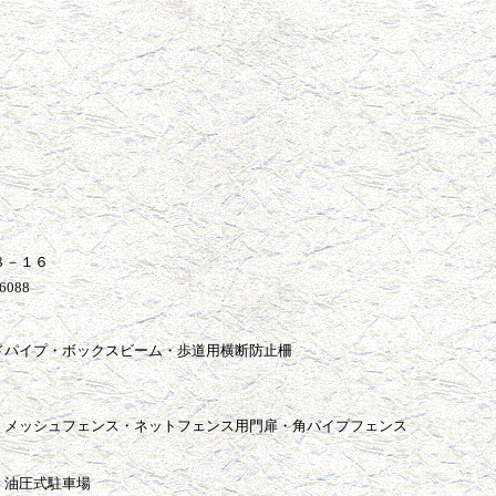
－８－１６
-6088
ドパイプ・ボックスビーム・歩道用横断防止柵
・メッシュフェンス・ネットフェンス用門扉・角パイプフェンス
・油圧式駐車場